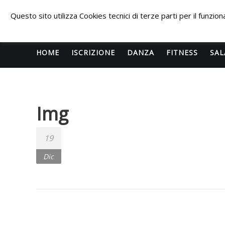
Skip
PALESTRA
to
Questo sito utilizza Cookies tecnici di terze parti per il funzi
content
ECLIPSE
WELLNESS
HOME
ISCRIZIONE
DANZA
FITNESS
SAL
Inizia una
nuova era
Img
per il
FITNESS e
per la
19
DANZA e
Dic
questa
volta
l’impatto
sarà
devastante.