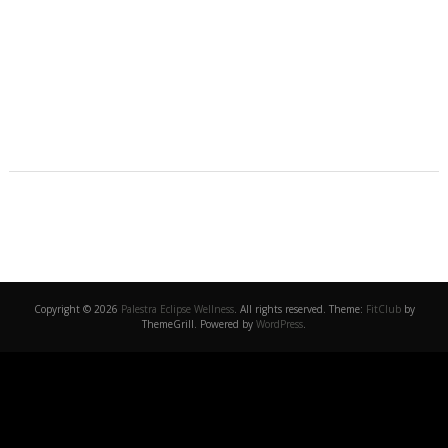
Copyright © 2026
Palestra Eclipse Wellness
. All rights reserved. Theme:
FitClub
by
ThemeGrill. Powered by
WordPress
.