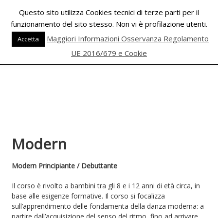
Skip
Questo sito utilizza Cookies tecnici di terze parti per il
to
funzionamento del sito stesso. Non vi è profilazione utenti.
content
PALESTRA
Maggiori Informazioni Osservanza Regolamento
Accetta
ECLIPSE
UE 2016/679 e Cookie
WELLNESS
Inizia
una
nuova
era
Modern
per
il
FITNESS
Modern Principiante / Debuttante
e
Il corso è rivolto a bambini tra gli 8 e i 12 anni di età circa, in
per
base alle esigenze formative. Il corso si focalizza
la
sull’apprendimento delle fondamenta della danza moderna: a
DANZA
partire dall’acquisizione del senso del ritmo, fino ad arrivare