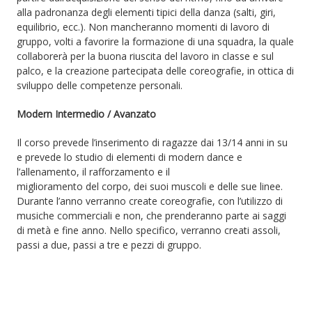
alla padronanza degli elementi tipici della danza (salti, giri,
e
equilibrio, ecc.). Non mancheranno momenti di lavoro di
questa
gruppo, volti a favorire la formazione di una squadra, la quale
volta
collaborerà per la buona riuscita del lavoro in classe e sul
l’impatto
palco, e la creazione partecipata delle coreografie, in ottica di
sviluppo delle competenze personali.
sarà
devastante.
Modern Intermedio / Avanzato
Il corso prevede l’inserimento di ragazze dai 13/14 anni in su
e prevede lo studio di elementi di modern dance e
l’allenamento, il rafforzamento e il
miglioramento del corpo, dei suoi muscoli e delle sue linee.
Durante l’anno verranno create coreografie, con l’utilizzo di
musiche commerciali e non, che prenderanno parte ai saggi
di metà e fine anno. Nello specifico, verranno creati assoli,
passi a due, passi a tre e pezzi di gruppo.