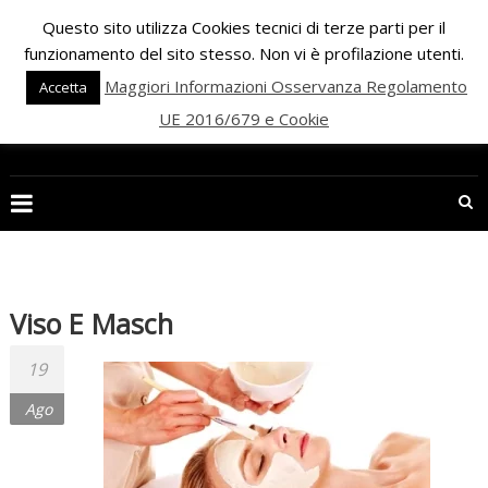
Skip
Questo sito utilizza Cookies tecnici di terze parti per il
to
funzionamento del sito stesso. Non vi è profilazione utenti.
content
Maggiori Informazioni Osservanza Regolamento
Accetta
UE 2016/679 e Cookie
PALESTRA
ECLIPSE
WELLNESS
Inizia
una
Viso E Masch
nuova
era
19
per
Ago
il
FITNESS
e