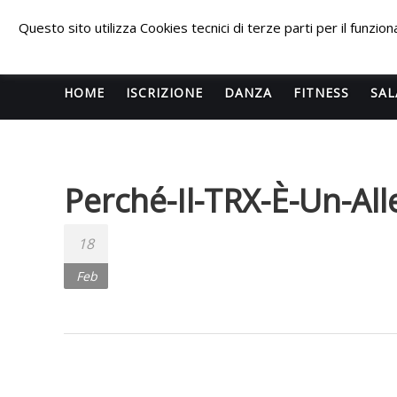
Skip
PALESTRA
to
Questo sito utilizza Cookies tecnici di terze parti per il funzi
content
ECLIPSE
WELLNESS
HOME
ISCRIZIONE
DANZA
FITNESS
SAL
Inizia una
nuova era
Perché-Il-TRX-È-Un-A
per il
FITNESS e
per la
18
DANZA e
Feb
questa
volta
l’impatto
sarà
devastante.