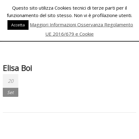
Skip
Questo sito utilizza Cookies tecnici di terze parti per il
to
funzionamento del sito stesso. Non vi è profilazione utenti.
content
PALESTRA
Maggiori Informazioni Osservanza Regolamento
Accetta
ECLIPSE
UE 2016/679 e Cookie
WELLNESS
Inizia
una
Elisa Boi
nuova
era
20
per
Set
il
FITNESS
e
per
la
DANZA