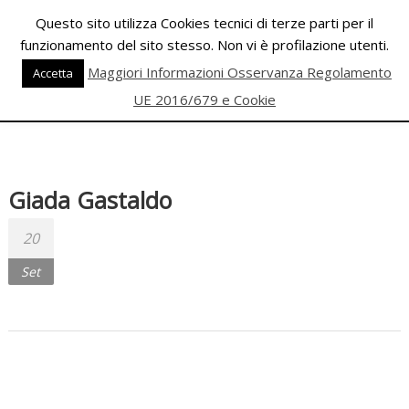
Skip
Questo sito utilizza Cookies tecnici di terze parti per il
to
funzionamento del sito stesso. Non vi è profilazione utenti.
content
PALESTRA
Maggiori Informazioni Osservanza Regolamento
Accetta
ECLIPSE
UE 2016/679 e Cookie
WELLNESS
Inizia
una
Giada Gastaldo
nuova
era
20
per
Set
il
FITNESS
e
per
la
DANZA