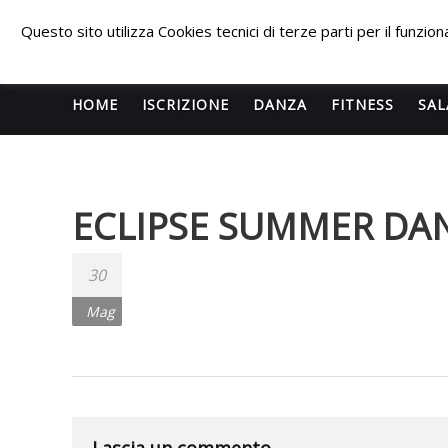
Skip
PALESTRA
to
Questo sito utilizza Cookies tecnici di terze parti per il funzi
content
ECLIPSE
WELLNESS
HOME
ISCRIZIONE
DANZA
FITNESS
SAL
Inizia una
nuova era
ECLIPSE SUMMER DA
per il
FITNESS e
per la
30
DANZA e
Mag
questa
volta
l’impatto
sarà
devastante.
Lascia un commento