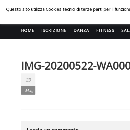
Skip
PALESTRA
to
Questo sito utilizza Cookies tecnici di terze parti per il funzi
content
ECLIPSE
WELLNESS
HOME
ISCRIZIONE
DANZA
FITNESS
SAL
Inizia una
nuova era
IMG-20200522-WA00
per il
FITNESS e
per la
23
DANZA e
Mag
questa
volta
l’impatto
sarà
devastante.
Lascia un commento