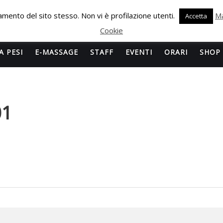
onamento del sito stesso. Non vi è profilazione utenti.
Ma
Accetta
Cookie
A PESI
E-MASSAGE
STAFF
EVENTI
ORARI
SHOP
01