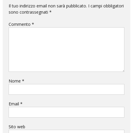
e
Il tuo indirizzo email non sarà pubblicato.
I campi obbligatori
sono contrassegnati
*
questa
volta
Commento
*
l’impatto
sarà
devastante.
Nome
*
Email
*
Sito web