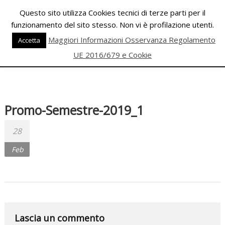
Skip
Questo sito utilizza Cookies tecnici di terze parti per il
to
funzionamento del sito stesso. Non vi è profilazione utenti.
content
PALESTRA
Maggiori Informazioni Osservanza Regolamento
Accetta
ECLIPSE
UE 2016/679 e Cookie
WELLNESS
Inizia
una
Promo-Semestre-2019_1
nuova
era
28
per
Feb
il
FITNESS
e
per
la
Lascia un commento
DANZA