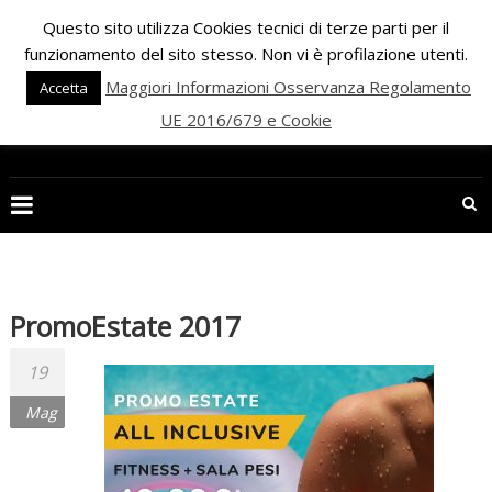
Skip
Questo sito utilizza Cookies tecnici di terze parti per il
to
funzionamento del sito stesso. Non vi è profilazione utenti.
content
Maggiori Informazioni Osservanza Regolamento
Accetta
UE 2016/679 e Cookie
PALESTRA
ECLIPSE
WELLNESS
Inizia
una
PromoEstate 2017
nuova
era
19
per
Mag
il
FITNESS
e