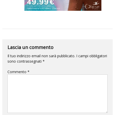
per
la
DANZA
e
questa
volta
l’impatto
Lascia un commento
sarà
Il tuo indirizzo email non sarà pubblicato.
I campi obbligatori
devastante.
sono contrassegnati
*
Commento
*