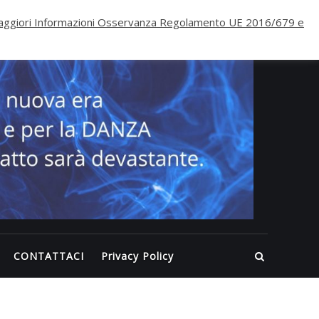
PALE
ggiori Informazioni Osservanza Regolamento UE 2016/679 e
ECLI
WELL
Inizia
nuova 
per il
FITNE
per la
DANZA
questa
volta
CONTATTACI
Privacy Policy
l’impa
sarà
devast