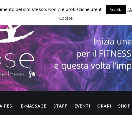
onamento del sito stesso. Non vi è profilazione utenti.
Ma
Accetta
Cookie
A PESI
E-MASSAGE
STAFF
EVENTI
ORARI
SHOP