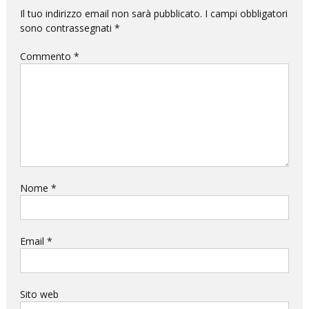
e
Il tuo indirizzo email non sarà pubblicato.
I campi obbligatori
sono contrassegnati
*
questa
volta
Commento
*
l’impatto
sarà
devastante.
Nome
*
Email
*
Sito web