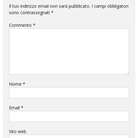
e
Il tuo indirizzo email non sarà pubblicato.
I campi obbligatori
sono contrassegnati
*
questa
volta
Commento
*
l’impatto
sarà
devastante.
Nome
*
Email
*
Sito web