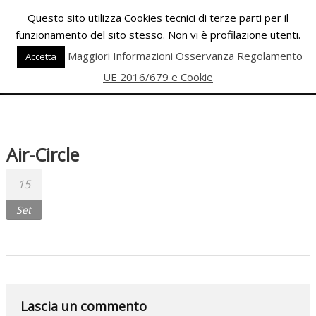
Skip
Questo sito utilizza Cookies tecnici di terze parti per il
to
funzionamento del sito stesso. Non vi è profilazione utenti.
content
PALESTRA
Maggiori Informazioni Osservanza Regolamento
Accetta
ECLIPSE
UE 2016/679 e Cookie
WELLNESS
Inizia
una
Air-Circle
nuova
era
15
per
Set
il
FITNESS
e
per
la
Lascia un commento
DANZA