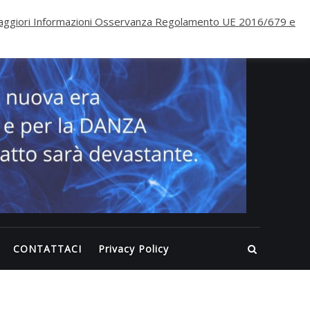
PALE
ggiori Informazioni Osservanza Regolamento UE 2016/679 e
ECLI
WELL
Inizia
nuova 
per il
FITNE
per la
DANZA
questa
volta
CONTATTACI
Privacy Policy
l’impa
sarà
devast