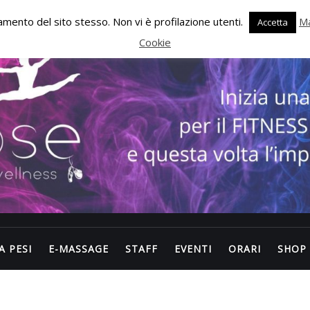
onamento del sito stesso. Non vi è profilazione utenti.
Ma
Accetta
Cookie
A PESI
E-MASSAGE
STAFF
EVENTI
ORARI
SHOP