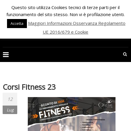
Skip
Questo sito utilizza Cookies tecnici di terze parti per il
to
funzionamento del sito stesso. Non vi è profilazione utenti.
content
Maggiori Informazioni Osservanza Regolamento
Accetta
UE 2016/679 e Cookie
PALESTRA
ECLIPSE
WELLNESS
Inizia
una
Corsi Fitness 23
nuova
era
12
per
Lug
il
FITNESS
e