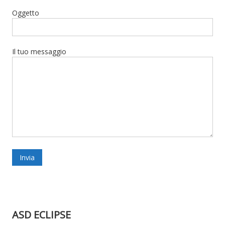
per
Oggetto
la
DANZA
e
Il tuo messaggio
questa
volta
l’impatto
sarà
devastante.
ASD ECLIPSE