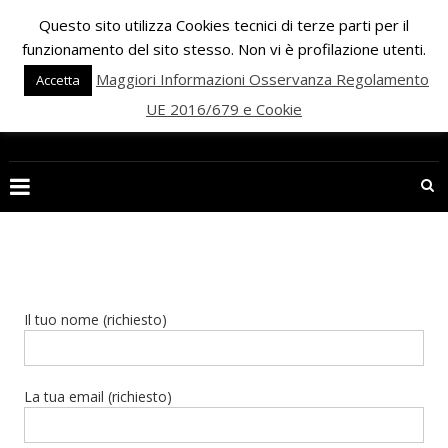
Skip
Questo sito utilizza Cookies tecnici di terze parti per il
to
funzionamento del sito stesso. Non vi è profilazione utenti.
content
Maggiori Informazioni Osservanza Regolamento
Accetta
UE 2016/679 e Cookie
PALESTRA
ECLIPSE
WELLNESS
Inizia
una
nuova
Il tuo nome (richiesto)
era
per
il
La tua email (richiesto)
FITNESS
e