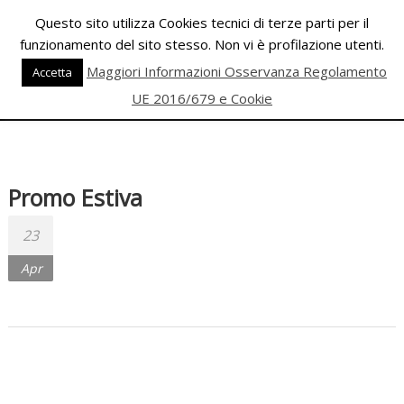
Skip
Questo sito utilizza Cookies tecnici di terze parti per il
to
funzionamento del sito stesso. Non vi è profilazione utenti.
content
PALESTRA
Maggiori Informazioni Osservanza Regolamento
Accetta
ECLIPSE
UE 2016/679 e Cookie
WELLNESS
Inizia
una
Promo Estiva
nuova
era
23
per
Apr
il
FITNESS
e
per
la
DANZA