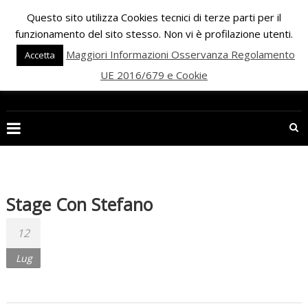
Skip
Questo sito utilizza Cookies tecnici di terze parti per il
to
funzionamento del sito stesso. Non vi è profilazione utenti.
content
Maggiori Informazioni Osservanza Regolamento
Accetta
UE 2016/679 e Cookie
PALESTRA
ECLIPSE
WELLNESS
Inizia
una
Stage Con Stefano
nuova
era
12
per
Lug
il
FITNESS
e