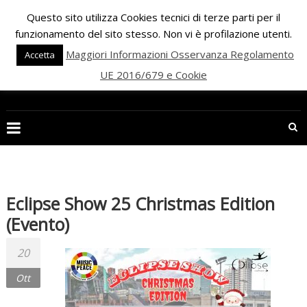
Skip
Questo sito utilizza Cookies tecnici di terze parti per il
to
funzionamento del sito stesso. Non vi è profilazione utenti.
content
Maggiori Informazioni Osservanza Regolamento
Accetta
UE 2016/679 e Cookie
PALESTRA
ECLIPSE
WELLNESS
Inizia
una
Eclipse Show 25 Christmas Edition
nuova
(evento)
era
per
20
il
Ott
FITNESS
e