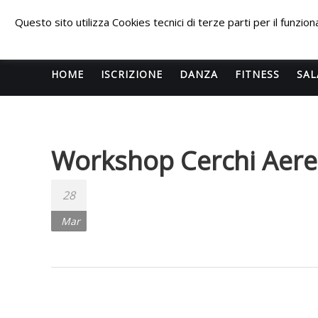
Skip
PALESTRA
to
Questo sito utilizza Cookies tecnici di terze parti per il funzi
content
ECLIPSE
WELLNESS
HOME
ISCRIZIONE
DANZA
FITNESS
SAL
Inizia una
nuova era
Workshop Cerchi Aerei
per il
FITNESS e
per la
28
DANZA e
Mar
questa
volta
l’impatto
sarà
devastante.