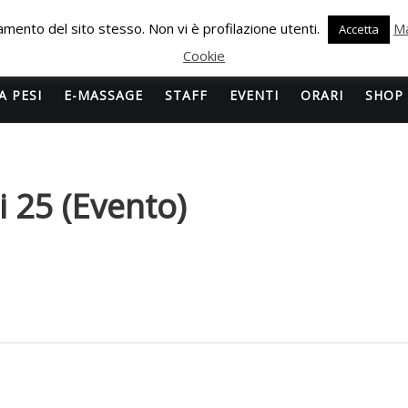
onamento del sito stesso. Non vi è profilazione utenti.
Ma
Accetta
Cookie
A PESI
E-MASSAGE
STAFF
EVENTI
ORARI
SHOP
 25 (evento)