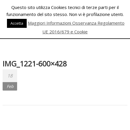
Skip
Questo sito utilizza Cookies tecnici di terze parti per il
to
funzionamento del sito stesso. Non vi è profilazione utenti.
content
PALESTRA
Maggiori Informazioni Osservanza Regolamento
Accetta
ECLIPSE
UE 2016/679 e Cookie
WELLNESS
Inizia
una
IMG_1221-600×428
nuova
era
18
per
Feb
il
FITNESS
e
per
la
DANZA