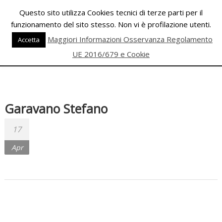
Skip
Questo sito utilizza Cookies tecnici di terze parti per il
to
funzionamento del sito stesso. Non vi è profilazione utenti.
content
PALESTRA
Maggiori Informazioni Osservanza Regolamento
Accetta
ECLIPSE
UE 2016/679 e Cookie
WELLNESS
Inizia
una
Garavano Stefano
nuova
era
17
per
Apr
il
FITNESS
e
per
la
DANZA