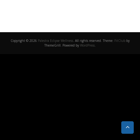
per
la
DANZA
e
questa
Copyright © 2026
Palestra Eclipse Wellness
. All rights reserved. Theme:
FitClub
by
ThemeGrill. Powered by
WordPress
.
volta
l’impatto
sarà
devastante.