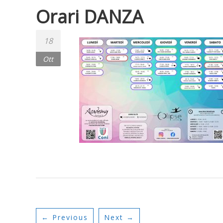
Orari DANZA
18
Ott
← Previous
Next →