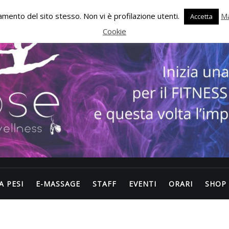
onamento del sito stesso. Non vi è profilazione utenti.
Ma
Accetta
Cookie
A PESI
E-MASSAGE
STAFF
EVENTI
ORARI
SHOP