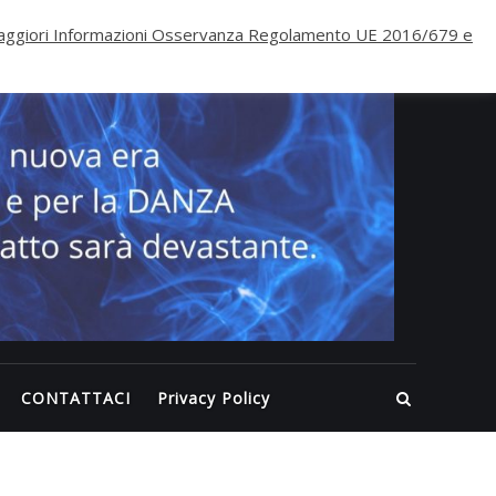
PALE
ggiori Informazioni Osservanza Regolamento UE 2016/679 e
ECLI
WELL
Inizia
nuova 
per il
FITNE
per la
DANZA
questa
volta
CONTATTACI
Privacy Policy
l’impa
sarà
devast