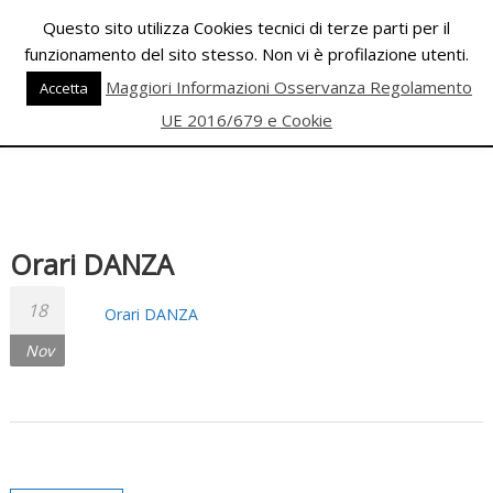
Skip
Questo sito utilizza Cookies tecnici di terze parti per il
to
funzionamento del sito stesso. Non vi è profilazione utenti.
content
PALESTRA
Maggiori Informazioni Osservanza Regolamento
Accetta
ECLIPSE
UE 2016/679 e Cookie
WELLNESS
Inizia
una
Orari DANZA
nuova
era
18
per
Orari DANZA
il
Nov
FITNESS
e
per
la
DANZA