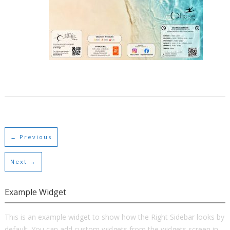
per
la
DANZA
e
questa
volta
l’impatto
sarà
devastante.
← Previous
Next →
Example Widget
This is an example widget to show how the Right Sidebar looks by
default. You can add custom widgets from the widgets screen in