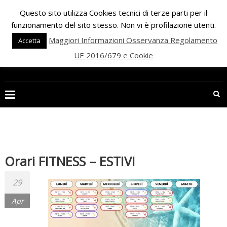
Skip
Questo sito utilizza Cookies tecnici di terze parti per il
to
funzionamento del sito stesso. Non vi è profilazione utenti.
content
Maggiori Informazioni Osservanza Regolamento
Accetta
UE 2016/679 e Cookie
PALESTRA
ECLIPSE
WELLNESS
Inizia
una
Orari FITNESS – ESTIVI
nuova
era
29
per
il
Apr
FITNESS
e