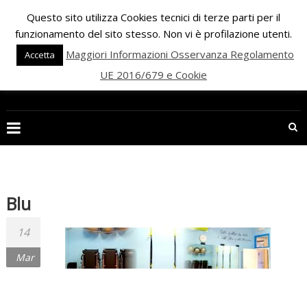
Skip
Questo sito utilizza Cookies tecnici di terze parti per il
to
funzionamento del sito stesso. Non vi è profilazione utenti.
content
Maggiori Informazioni Osservanza Regolamento
Accetta
UE 2016/679 e Cookie
PALESTRA
ECLIPSE
WELLNESS
Inizia
una
Blu
nuova
era
14
per
Mar
il
FITNESS
e