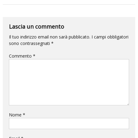
per
la
DANZA
Lascia un commento
e
Il tuo indirizzo email non sarà pubblicato.
I campi obbligatori
questa
sono contrassegnati
*
volta
l’impatto
Commento
*
sarà
devastante.
Nome
*