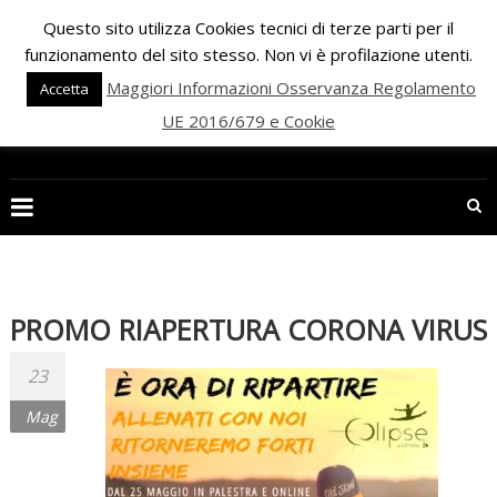
Skip
Questo sito utilizza Cookies tecnici di terze parti per il
to
funzionamento del sito stesso. Non vi è profilazione utenti.
content
Maggiori Informazioni Osservanza Regolamento
Accetta
UE 2016/679 e Cookie
PALESTRA
ECLIPSE
WELLNESS
Inizia
una
PROMO RIAPERTURA CORONA VIRUS
nuova
era
23
per
Mag
il
FITNESS
e