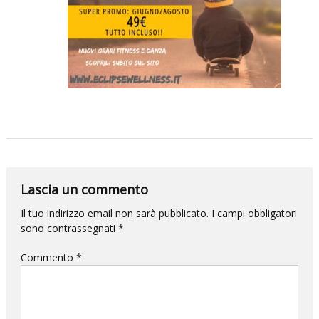
per
la
DANZA
e
questa
volta
l’impatto
sarà
devastante.
Lascia un commento
Il tuo indirizzo email non sarà pubblicato.
I campi obbligatori
sono contrassegnati
*
Commento
*