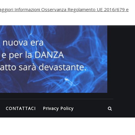
PALE
ggiori Informazioni Osservanza Regolamento UE 2016/679 e
ECLI
WELL
Inizia
nuova 
per il
FITNE
per la
DANZA
questa
volta
CONTATTACI
Privacy Policy
l’impa
sarà
devast