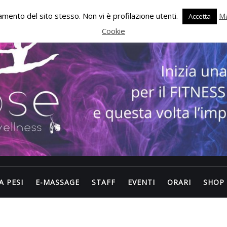
onamento del sito stesso. Non vi è profilazione utenti.
Ma
Accetta
Cookie
A PESI
E-MASSAGE
STAFF
EVENTI
ORARI
SHOP