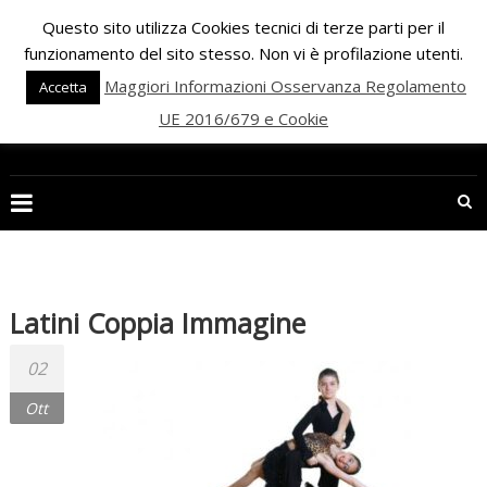
Skip
Questo sito utilizza Cookies tecnici di terze parti per il
to
funzionamento del sito stesso. Non vi è profilazione utenti.
content
Maggiori Informazioni Osservanza Regolamento
Accetta
UE 2016/679 e Cookie
PALESTRA
ECLIPSE
WELLNESS
Inizia
una
Latini Coppia Immagine
nuova
era
02
per
Ott
il
FITNESS
e