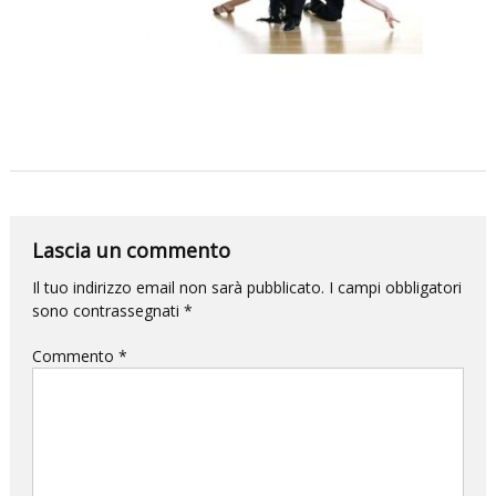
per
la
DANZA
e
questa
volta
l’impatto
sarà
Lascia un commento
devastante.
Il tuo indirizzo email non sarà pubblicato.
I campi obbligatori
sono contrassegnati
*
Commento
*