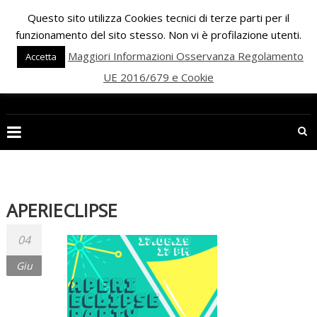
Skip
Questo sito utilizza Cookies tecnici di terze parti per il
to
funzionamento del sito stesso. Non vi è profilazione utenti.
content
Maggiori Informazioni Osservanza Regolamento
Accetta
UE 2016/679 e Cookie
PALESTRA
ECLIPSE
WELLNESS
Inizia
una
APERIECLIPSE
nuova
era
04
per
Giu
il
FITNESS
e