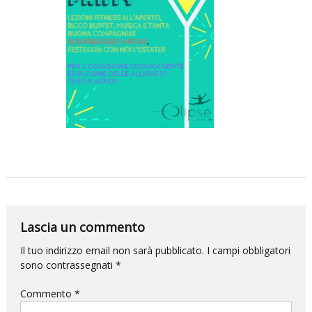
per
la
DANZA
e
questa
volta
l’impatto
sarà
devastante.
Lascia un commento
Il tuo indirizzo email non sarà pubblicato.
I campi obbligatori
sono contrassegnati
*
Commento
*