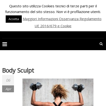
Skip
Questo sito utilizza Cookies tecnici di terze parti per il
to
funzionamento del sito stesso. Non vi è profilazione utenti.
content
Maggiori Informazioni Osservanza Regolamento
Accetta
UE 2016/679 e Cookie
PALESTRA
ECLIPSE
WELLNESS
Inizia
una
Body Sculpt
nuova
era
06
per
Apr
il
FITNESS
e