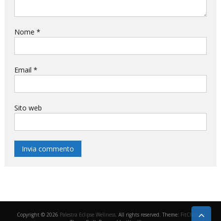
Nome
*
Email
*
Sito web
Copyright © 2026
Palestra Eclipse Wellness
. All rights reserved. Theme:
FitClub
by