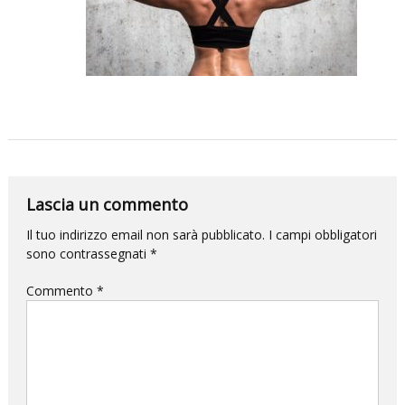
per
la
DANZA
e
questa
volta
l’impatto
sarà
Lascia un commento
devastante.
Il tuo indirizzo email non sarà pubblicato.
I campi obbligatori
sono contrassegnati
*
Commento
*