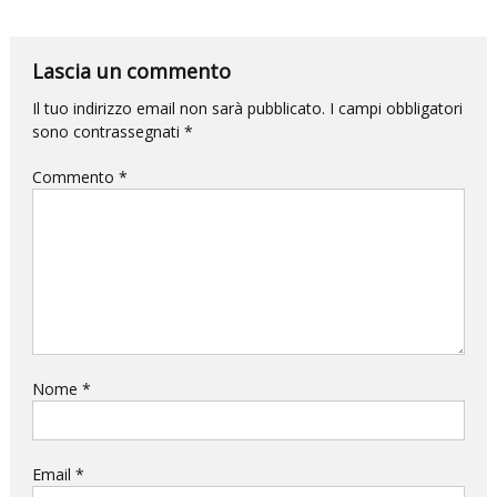
per
la
Lascia un commento
DANZA
e
Il tuo indirizzo email non sarà pubblicato.
I campi obbligatori
sono contrassegnati
*
questa
volta
Commento
*
l’impatto
sarà
devastante.
Nome
*
Email
*