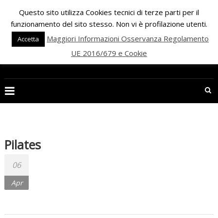
Skip
Questo sito utilizza Cookies tecnici di terze parti per il
to
funzionamento del sito stesso. Non vi è profilazione utenti.
content
Maggiori Informazioni Osservanza Regolamento
Accetta
UE 2016/679 e Cookie
PALESTRA
ECLIPSE
WELLNESS
Inizia
una
Pilates
nuova
era
06
per
Apr
il
FITNESS
e