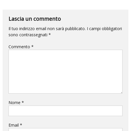
per
la
Lascia un commento
DANZA
e
Il tuo indirizzo email non sarà pubblicato.
I campi obbligatori
sono contrassegnati
*
questa
volta
Commento
*
l’impatto
sarà
devastante.
Nome
*
Email
*