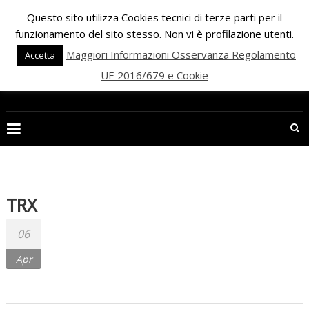
Skip
Questo sito utilizza Cookies tecnici di terze parti per il
to
funzionamento del sito stesso. Non vi è profilazione utenti.
content
Maggiori Informazioni Osservanza Regolamento
Accetta
UE 2016/679 e Cookie
PALESTRA
ECLIPSE
WELLNESS
Inizia
una
TRX
nuova
era
06
per
Apr
il
FITNESS
e