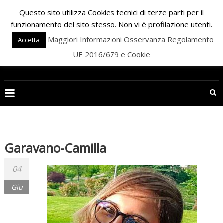
Skip
Questo sito utilizza Cookies tecnici di terze parti per il
to
funzionamento del sito stesso. Non vi è profilazione utenti.
content
Maggiori Informazioni Osservanza Regolamento
Accetta
UE 2016/679 e Cookie
PALESTRA
ECLIPSE
WELLNESS
Inizia
una
Garavano-Camilla
nuova
era
04
per
Giu
il
FITNESS
e