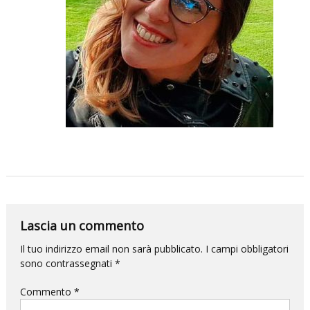
per
la
DANZA
e
questa
volta
l’impatto
sarà
devastante.
Lascia un commento
Il tuo indirizzo email non sarà pubblicato.
I campi obbligatori
sono contrassegnati
*
Commento
*