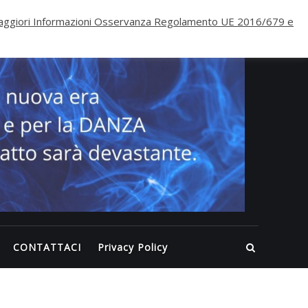
PALE
ggiori Informazioni Osservanza Regolamento UE 2016/679 e
ECLI
WELL
Inizia
nuova 
per il
FITNE
per la
DANZA
questa
volta
CONTATTACI
Privacy Policy
l’impa
sarà
devast