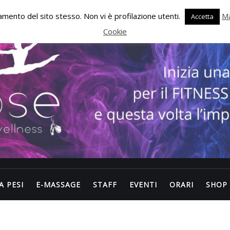
onamento del sito stesso. Non vi è profilazione utenti.
Ma
Accetta
Cookie
A PESI
E-MASSAGE
STAFF
EVENTI
ORARI
SHOP