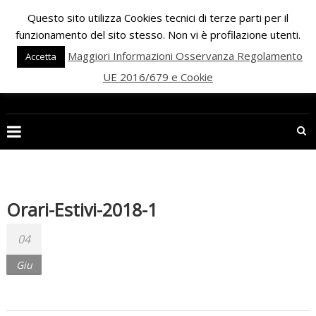
Skip
Questo sito utilizza Cookies tecnici di terze parti per il
to
funzionamento del sito stesso. Non vi è profilazione utenti.
content
Maggiori Informazioni Osservanza Regolamento
Accetta
UE 2016/679 e Cookie
PALESTRA
ECLIPSE
WELLNESS
Inizia
una
Orari-Estivi-2018-1
nuova
era
04
per
Giu
il
FITNESS
e