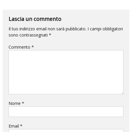
per
la
Lascia un commento
DANZA
e
Il tuo indirizzo email non sarà pubblicato.
I campi obbligatori
sono contrassegnati
*
questa
volta
Commento
*
l’impatto
sarà
devastante.
Nome
*
Email
*