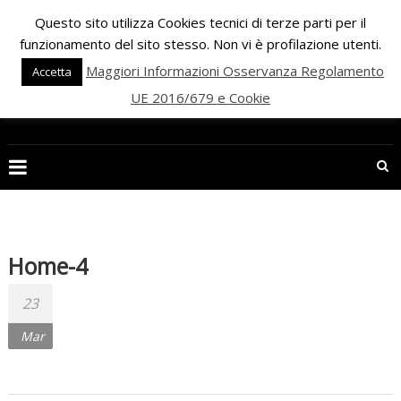
Skip
Questo sito utilizza Cookies tecnici di terze parti per il
to
funzionamento del sito stesso. Non vi è profilazione utenti.
content
Maggiori Informazioni Osservanza Regolamento
Accetta
UE 2016/679 e Cookie
PALESTRA
ECLIPSE
WELLNESS
Inizia
una
Home-4
nuova
era
23
per
Mar
il
FITNESS
e