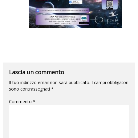
per
la
DANZA
e
questa
volta
l’impatto
sarà
devastante.
Lascia un commento
Il tuo indirizzo email non sarà pubblicato.
I campi obbligatori
sono contrassegnati
*
Commento
*