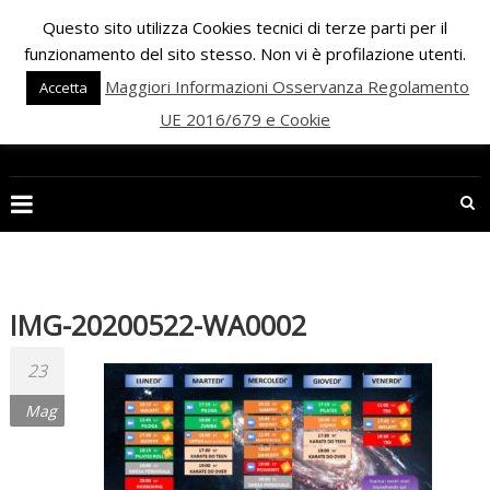
Skip
Questo sito utilizza Cookies tecnici di terze parti per il
to
funzionamento del sito stesso. Non vi è profilazione utenti.
content
Maggiori Informazioni Osservanza Regolamento
Accetta
UE 2016/679 e Cookie
PALESTRA
ECLIPSE
WELLNESS
Inizia
una
IMG-20200522-WA0002
nuova
era
23
per
Mag
il
FITNESS
e