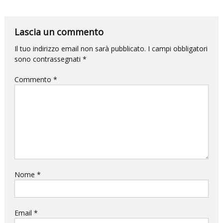
per
la
Lascia un commento
DANZA
e
Il tuo indirizzo email non sarà pubblicato.
I campi obbligatori
sono contrassegnati
*
questa
volta
Commento
*
l’impatto
sarà
devastante.
Nome
*
Email
*