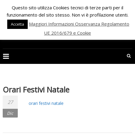
Skip
Questo sito utilizza Cookies tecnici di terze parti per il
to
funzionamento del sito stesso. Non vi è profilazione utenti.
content
Maggiori Informazioni Osservanza Regolamento
Accetta
UE 2016/679 e Cookie
PALESTRA
ECLIPSE
WELLNESS
Inizia
una
Orari Festivi Natale
nuova
era
27
orari festivi natale
per
Dic
il
FITNESS
e